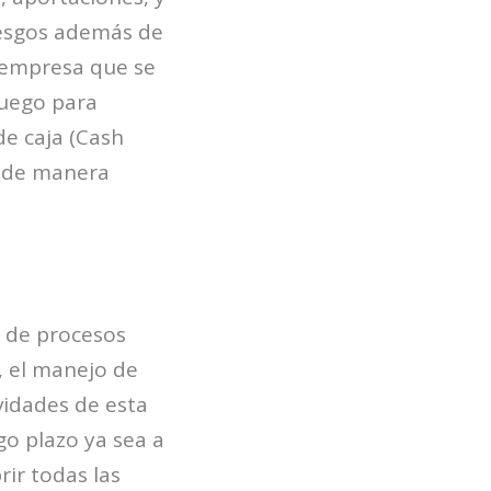
iesgos además de
e empresa que se
juego para
de caja (Cash
s de manera
n de procesos
s, el manejo de
ividades de esta
go plazo ya sea a
ir todas las