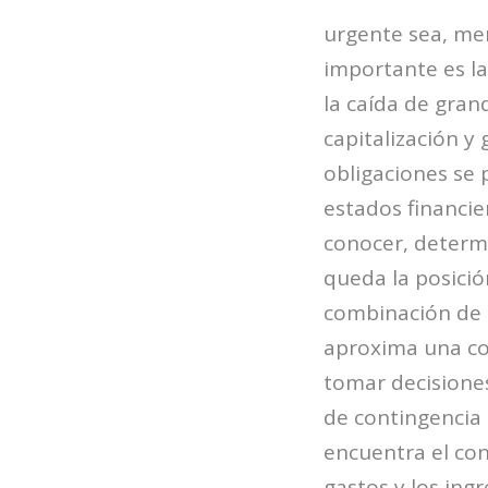
urgente sea, men
importante es la
la caída de gran
capitalización y
obligaciones se 
estados financie
conocer, determi
queda la posició
combinación de 
aproxima una con
tomar decisiones
de contingencia 
encuentra el con
gastos y los ing