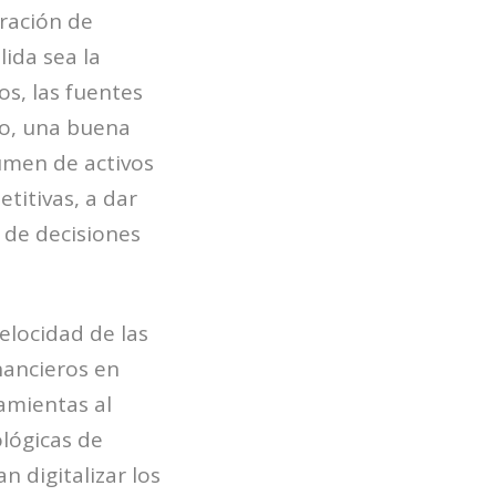
ración de
ida sea la
os, las fuentes
to, una buena
umen de activos
titivas, a dar
 de decisiones
elocidad de las
nancieros en
amientas al
lógicas de
 digitalizar los