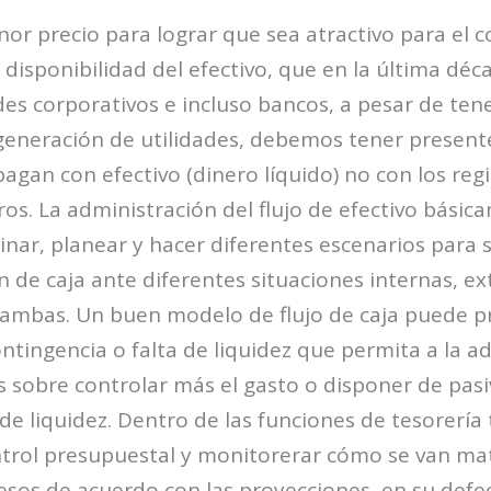
or precio para lograr que sea atractivo para el 
 disponibilidad del efectivo, que en la última dé
des corporativos e incluso bancos, a pesar de te
 generación de utilidades, debemos tener present
pagan con efectivo (dinero líquido) no con los regi
ros. La administración del flujo de efectivo básic
nar, planear y hacer diferentes escenarios para
n de caja ante diferentes situaciones internas, e
ambas. Un buen modelo de flujo de caja puede p
tingencia o falta de liquidez que permita a la a
 sobre controlar más el gasto o disponer de pasi
de liquidez. Dentro de las funciones de tesorería
trol presupuestal y monitorerar cómo se van mat
resos de acuerdo con las proyecciones, en su defe