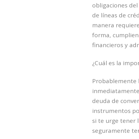
obligaciones del
de líneas de cré
manera requieren
forma, cumpliend
financieros y ad
¿Cuál es la impor
Probablemente ha
inmediatamente n
deuda de convert
instrumentos por 
si te urge tener
seguramente ten