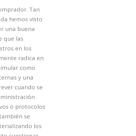
comprador. Tan
cada hemos visto
ner una buena
e que las
stros en los
amente radica en
 simular como
xternas y una
rever cuando se
dministración
vos o protocolos
 también se
erializando los
cto cuestionar