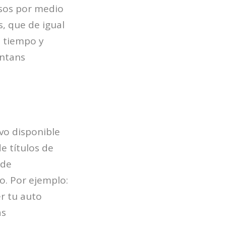
rsos por medio
s, que de igual
n tiempo y
entans
vo disponible
e títulos de
 de
io. Por ejemplo:
r tu auto
ás