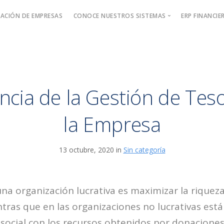
ACIÓN DE EMPRESAS
CONOCE NUESTROS SISTEMAS
ERP FINANCIE
Sistema de Facturación Electrónica
Software de Pagos
Software de Cobros
ncia de la Gestión de Teso
la Empresa
13 octubre, 2020 in
Sin categoría
 una organización lucrativa es maximizar la riqueza
ntras que en las organizaciones no lucrativas est
social con los recursos obtenidos por donaciones