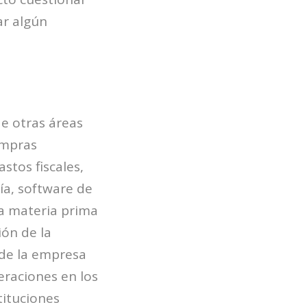
ar algún
e otras áreas
ompras
astos fiscales,
ía, software de
la materia prima
ión de la
r de la empresa
eraciones en los
tituciones