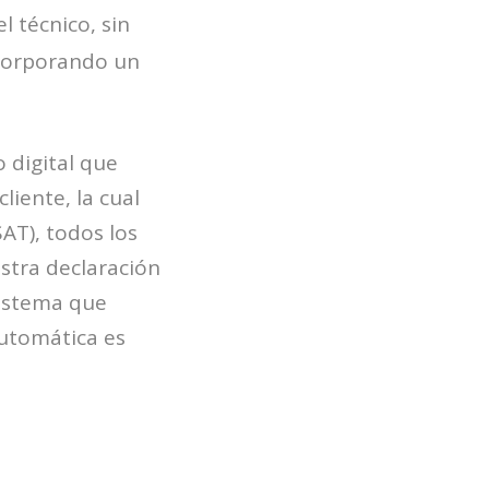
l técnico, sin
ncorporando un
 digital que
iente, la cual
SAT), todos los
stra declaración
sistema que
automática es