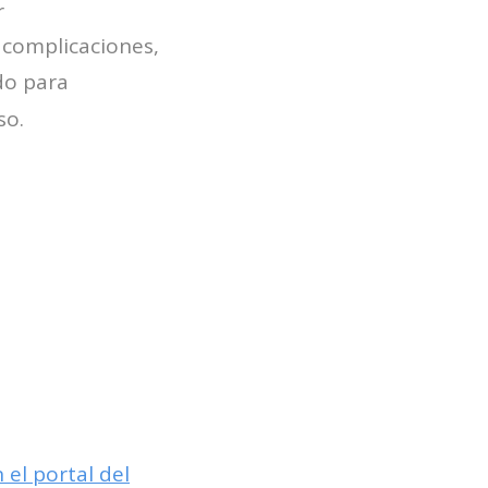
r
complicaciones,
do para
so.
 el portal del