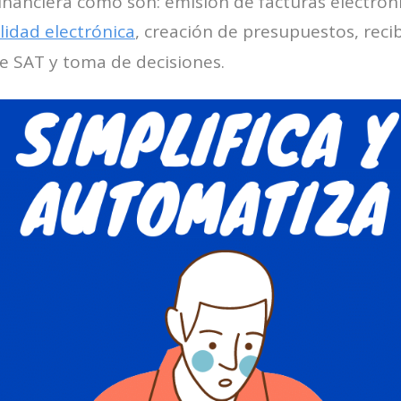
inanciera como son: emisión de facturas electrón
lidad electrónica
, creación de presupuestos, rec
e SAT y toma de decisiones.