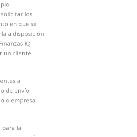
opio
solicitar los
nto en que se
la a disposición
 Finanzas IQ
r un cliente
rentes a
so de envío
io o empresa
 para la