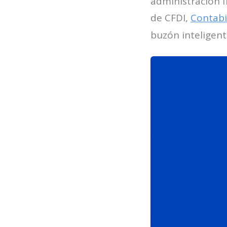
administración f
de CFDI,
Contabi
buzón inteligent