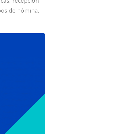
icas, recepción
ibos de nómina,