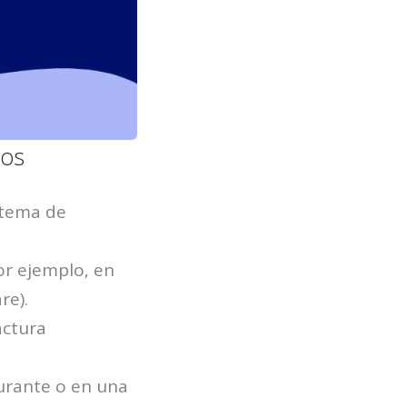
ios
stema de
or ejemplo, en
re).
actura
aurante o en una