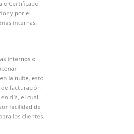
a o Certificado
dor y por el
ías internas.
mas internos o
macenar
en la nube, esto
 de facturación
en día, el cual
or facilidad de
ara los clientes.