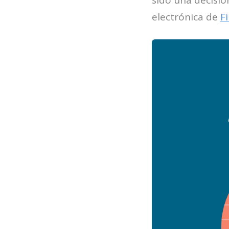
sido una decisió
electrónica de
F