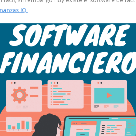
n fácil, sin embargo hoy existe el software de fac
inanzas IQ.