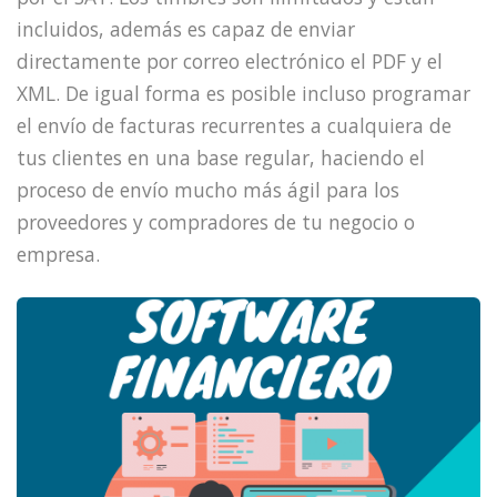
incluidos, además es capaz de enviar
directamente por correo electrónico el PDF y el
XML. De igual forma es posible incluso programar
el envío de facturas recurrentes a cualquiera de
tus clientes en una base regular, haciendo el
proceso de envío mucho más ágil para los
proveedores y compradores de tu negocio o
empresa.